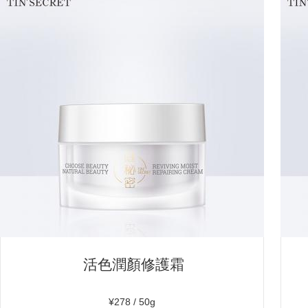
活色潤顏修護霜
¥278 / 50g